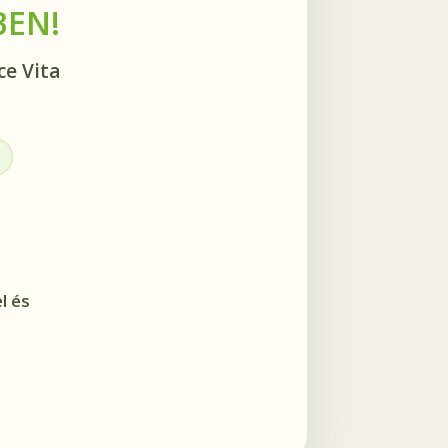
BEN!
ce Vita
l és