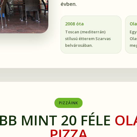
évben.
2008 óta
Ola
Toscan (mediterrán)
Egy
stílusú étterem Szarvas
Ola
belvárosában.
meg
PIZZÁINK
BB MINT 20 FÉLE
OL
PIZZA