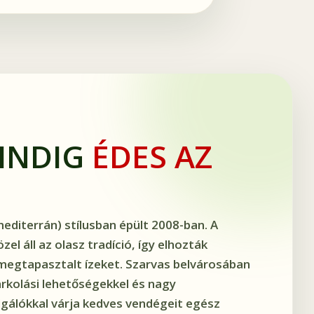
MINDIG
ÉDES AZ
mediterrán) stílusban épült 2008-ban. A
el áll az olasz tradíció, így elhozták
megtapasztalt ízeket. Szarvas belvárosában
arkolási lehetőségekkel és nagy
lgálókkal várja kedves vendégeit egész