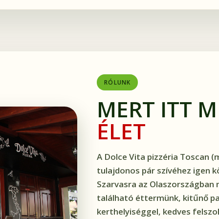
RÓLUNK
MERT ITT 
ÉLET
A Dolce Vita pizzéria Toscan (
tulajdonos pár szívéhez igen köz
Szarvasra az Olaszországban 
található éttermünk, kitűnő p
kerthelyiséggel, kedves felszo