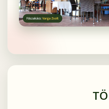
Főszakács:
Varga Zsolt
TÖ