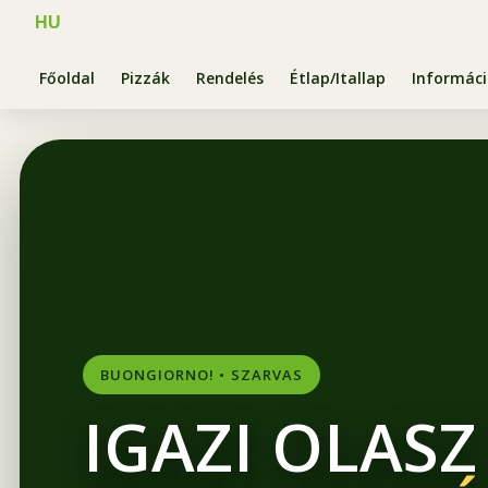
HU
Főoldal
Pizzák
Rendelés
Étlap/Itallap
Informác
BUONGIORNO! • SZARVAS
IGAZI OLASZ