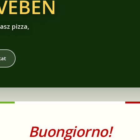
ÍVÉBEN
asz pizza,
kat
Buongiorno!