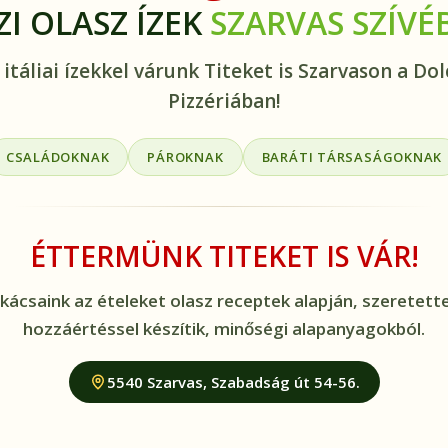
ZI OLASZ ÍZEK
SZARVAS SZÍVÉ
 itáliai ízekkel várunk Titeket is Szarvason a Dol
Pizzériában!
CSALÁDOKNAK
PÁROKNAK
BARÁTI TÁRSASÁGOKNAK
ÉTTERMÜNK TITEKET IS VÁR!
kácsaink az ételeket olasz receptek alapján, szeretette
hozzáértéssel készítik, minőségi alapanyagokból.
5540 Szarvas, Szabadság út 54-56.