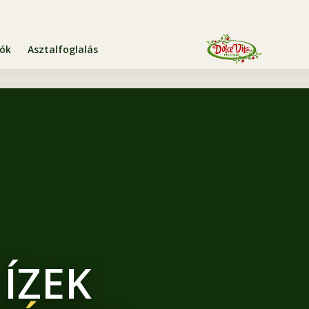
iók
Asztalfoglalás
 ÍZEK