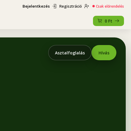
Bejelentkezés
Regisztráció
Csak előrendelés
0
Ft
Asztalfoglalás
Hívás