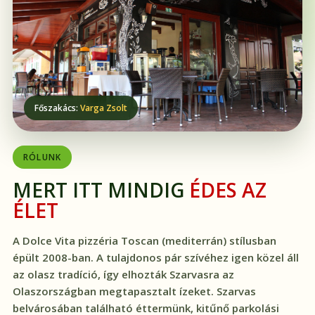
Főszakács:
Varga Zsolt
RÓLUNK
MERT ITT MINDIG
ÉDES AZ
ÉLET
A Dolce Vita pizzéria Toscan (mediterrán) stílusban
épült 2008-ban. A tulajdonos pár szívéhez igen közel áll
az olasz tradíció, így elhozták Szarvasra az
Olaszországban megtapasztalt ízeket. Szarvas
belvárosában található éttermünk, kitűnő parkolási