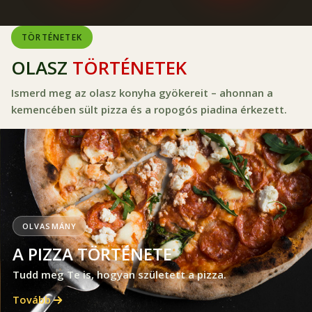
TÖRTÉNETEK
OLASZ
TÖRTÉNETEK
Ismerd meg az olasz konyha gyökereit – ahonnan a
kemencében sült pizza és a ropogós piadina érkezett.
OLVASMÁNY
A PIZZA TÖRTÉNETE
Tudd meg Te is, hogyan született a pizza.
Tovább