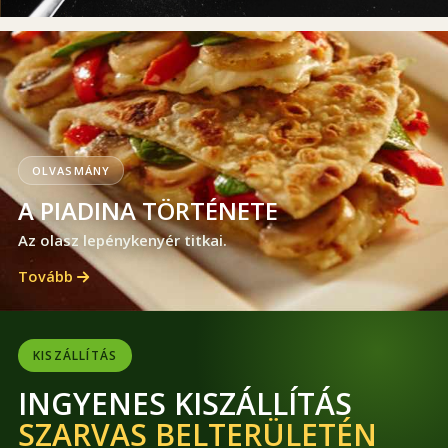
OLVASMÁNY
A PIADINA TÖRTÉNETE
Az olasz lepénykenyér titkai.
Tovább
KISZÁLLÍTÁS
INGYENES KISZÁLLÍTÁS
SZARVAS BELTERÜLETÉN