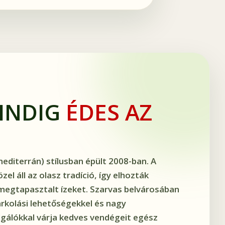
MINDIG
ÉDES AZ
mediterrán) stílusban épült 2008-ban. A
el áll az olasz tradíció, így elhozták
megtapasztalt ízeket. Szarvas belvárosában
arkolási lehetőségekkel és nagy
lgálókkal várja kedves vendégeit egész