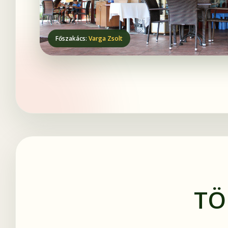
Főszakács:
Varga Zsolt
TÖ