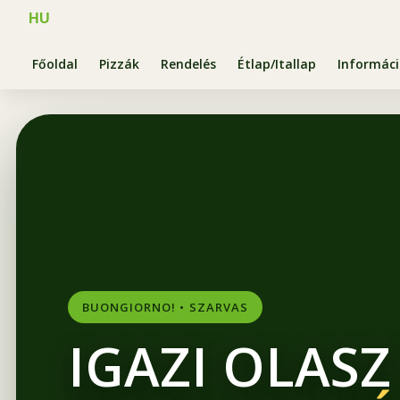
HU
Főoldal
Pizzák
Rendelés
Étlap/Itallap
Informác
BUONGIORNO! • SZARVAS
IGAZI OLASZ