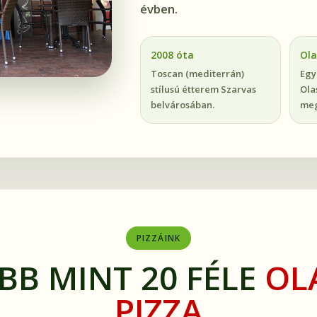
évben.
2008 óta
Ola
Toscan (mediterrán)
Egy
stílusú étterem Szarvas
Ola
belvárosában.
meg
PIZZÁINK
BB MINT 20 FÉLE
OL
PIZZA