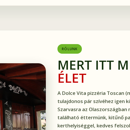
RÓLUNK
MERT ITT 
ÉLET
A Dolce Vita pizzéria Toscan (
tulajdonos pár szívéhez igen köz
Szarvasra az Olaszországban 
található éttermünk, kitűnő p
kerthelyiséggel, kedves felszo