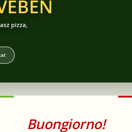
ÍVÉBEN
asz pizza,
kat
Buongiorno!