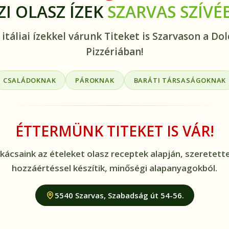
ZI OLASZ ÍZEK
SZARVAS SZÍVÉ
 itáliai ízekkel várunk Titeket is Szarvason a Dol
Pizzériában!
CSALÁDOKNAK
PÁROKNAK
BARÁTI TÁRSASÁGOKNAK
ÉTTERMÜNK TITEKET IS VÁR!
kácsaink az ételeket olasz receptek alapján, szeretette
hozzáértéssel készítik, minőségi alapanyagokból.
5540 Szarvas, Szabadság út 54-56.