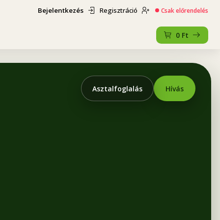
Bejelentkezés
Regisztráció
Csak előrendelés
0
Ft
Asztalfoglalás
Hívás