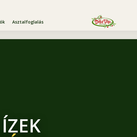
iók
Asztalfoglalás
 ÍZEK