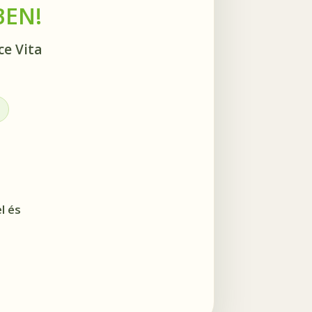
BEN!
ce Vita
l és