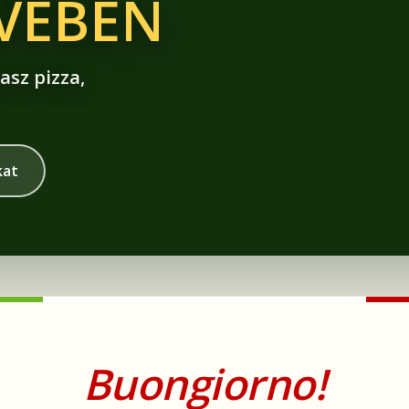
ÍVÉBEN
asz pizza,
kat
Buongiorno!