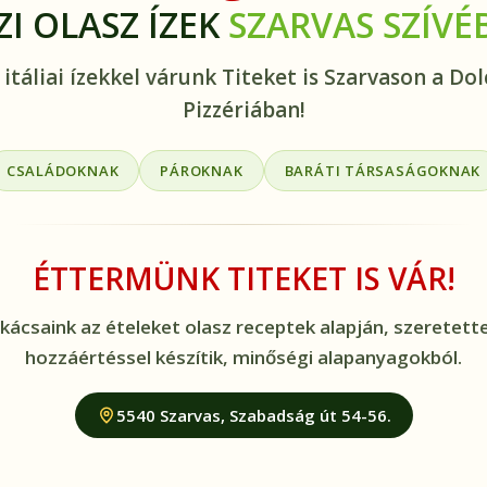
ZI OLASZ ÍZEK
SZARVAS SZÍVÉ
 itáliai ízekkel várunk Titeket is Szarvason a Dol
Pizzériában!
CSALÁDOKNAK
PÁROKNAK
BARÁTI TÁRSASÁGOKNAK
ÉTTERMÜNK TITEKET IS VÁR!
kácsaink az ételeket olasz receptek alapján, szeretette
hozzáértéssel készítik, minőségi alapanyagokból.
5540 Szarvas, Szabadság út 54-56.