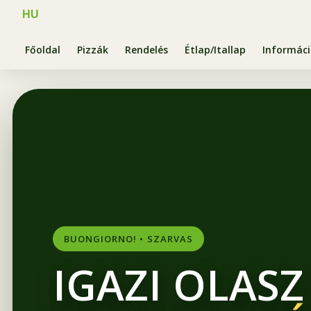
HU
Főoldal
Pizzák
Rendelés
Étlap/Itallap
Informác
BUONGIORNO! • SZARVAS
IGAZI OLASZ