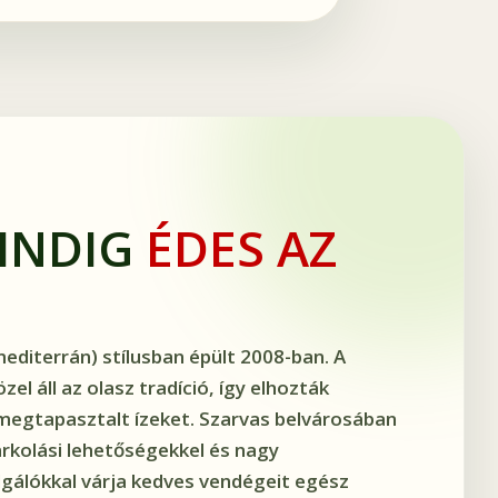
MINDIG
ÉDES AZ
mediterrán) stílusban épült 2008-ban. A
el áll az olasz tradíció, így elhozták
megtapasztalt ízeket. Szarvas belvárosában
arkolási lehetőségekkel és nagy
lgálókkal várja kedves vendégeit egész