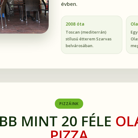
évben.
2008 óta
Ola
Toscan (mediterrán)
Egy
stílusú étterem Szarvas
Ola
belvárosában.
meg
PIZZÁINK
BB MINT 20 FÉLE
OL
PIZZA