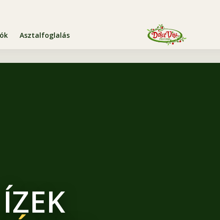
iók
Asztalfoglalás
 ÍZEK