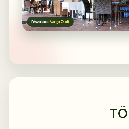
Főszakács:
Varga Zsolt
TÖ