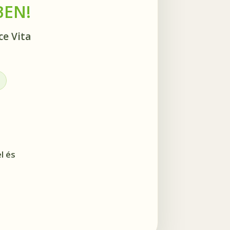
BEN!
ce Vita
l és