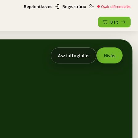
Bejelentkezés
Regisztráció
Csak előrendelés
0
Ft
Asztalfoglalás
Hívás