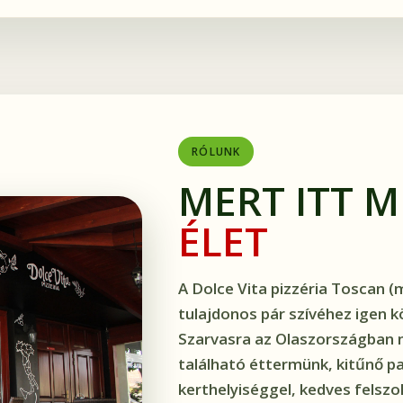
RÓLUNK
MERT ITT 
ÉLET
A Dolce Vita pizzéria Toscan (
tulajdonos pár szívéhez igen köz
Szarvasra az Olaszországban 
található éttermünk, kitűnő p
kerthelyiséggel, kedves felszo