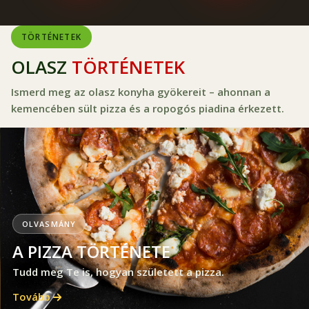
TÖRTÉNETEK
OLASZ
TÖRTÉNETEK
Ismerd meg az olasz konyha gyökereit – ahonnan a
kemencében sült pizza és a ropogós piadina érkezett.
OLVASMÁNY
A PIZZA TÖRTÉNETE
Tudd meg Te is, hogyan született a pizza.
Tovább