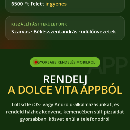
6500 Ft felett
ingyenes
KISZÁLLÍTÁSI TERÜLETÜNK
Szarvas · Békésszentandrás · üdülőövezetek
GYORSABB RENDELÉS MOBILRÓL
RENDELJ
A DOLCE VITA APPBÓL
Töltsd le iOS- vagy Android-alkalmazásunkat, és
rendeld házhoz kedvenc, kemencében sült pizzáidat
gyorsabban, közvetlenül a telefonodról.