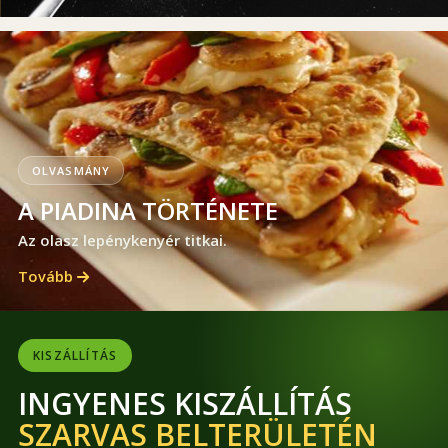
OLVASMÁNY
A PIADINA TÖRTÉNETE
Az olasz lepénykenyér titkai.
Tovább
KISZÁLLÍTÁS
INGYENES KISZÁLLÍTÁS
SZARVAS BELTERÜLETÉN