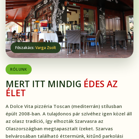
Főszakács:
Varga Zsolt
RÓLUNK
MERT ITT MINDIG
ÉDES AZ
ÉLET
A Dolce Vita pizzéria Toscan (mediterrán) stílusban
épült 2008-ban. A tulajdonos pár szívéhez igen közel áll
az olasz tradíció, így elhozták Szarvasra az
Olaszországban megtapasztalt ízeket. Szarvas
belvárosában található éttermünk, kitűnő parkolási