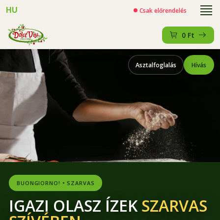
HU
Csak előrendelés
0
Ft
Asztalfoglalás
Hívás
BUONGIORNO! • SZARVAS
IGAZI OLASZ ÍZEK
SZARVAS