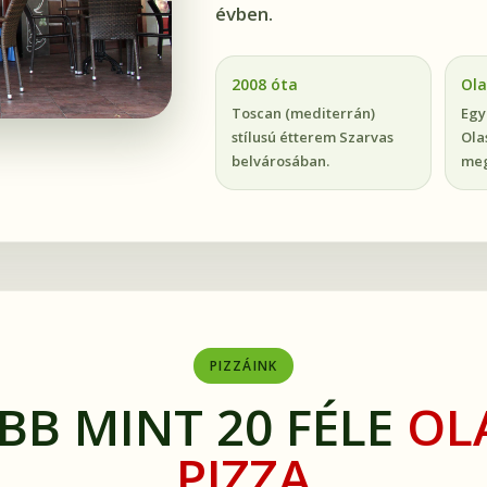
évben.
2008 óta
Ola
Toscan (mediterrán)
Egy
stílusú étterem Szarvas
Ola
belvárosában.
meg
PIZZÁINK
BB MINT 20 FÉLE
OL
PIZZA