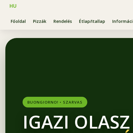
HU
Főoldal
Pizzák
Rendelés
Étlap/Itallap
Informác
BUONGIORNO! • SZARVAS
IGAZI OLASZ