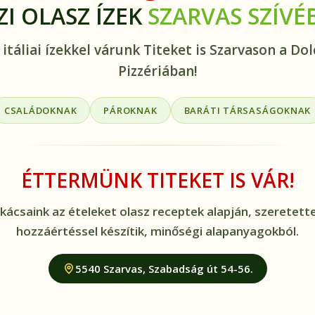
ZI OLASZ ÍZEK
SZARVAS SZÍVÉ
 itáliai ízekkel várunk Titeket is Szarvason a Dol
Pizzériában!
CSALÁDOKNAK
PÁROKNAK
BARÁTI TÁRSASÁGOKNAK
ÉTTERMÜNK TITEKET IS VÁR!
kácsaink az ételeket olasz receptek alapján, szeretette
hozzáértéssel készítik, minőségi alapanyagokból.
5540 Szarvas, Szabadság út 54-56.