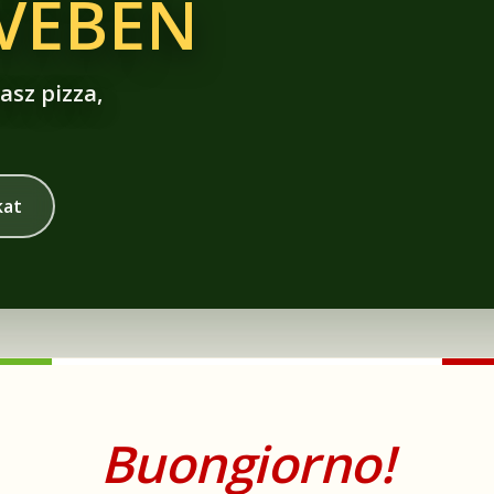
ÍVÉBEN
asz pizza,
kat
Buongiorno!