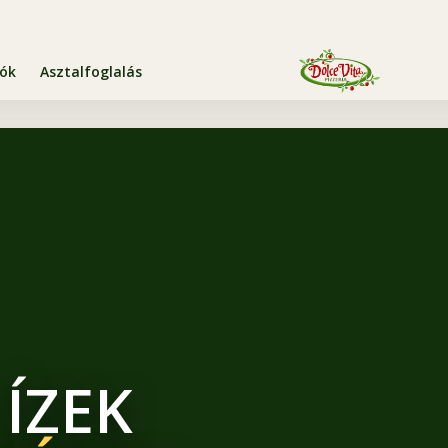
iók
Asztalfoglalás
 ÍZEK