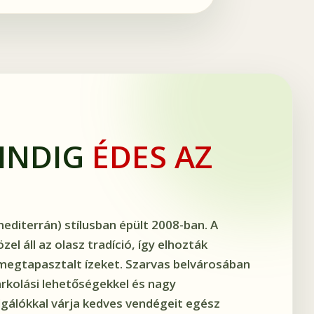
MINDIG
ÉDES AZ
mediterrán) stílusban épült 2008-ban. A
el áll az olasz tradíció, így elhozták
megtapasztalt ízeket. Szarvas belvárosában
arkolási lehetőségekkel és nagy
lgálókkal várja kedves vendégeit egész