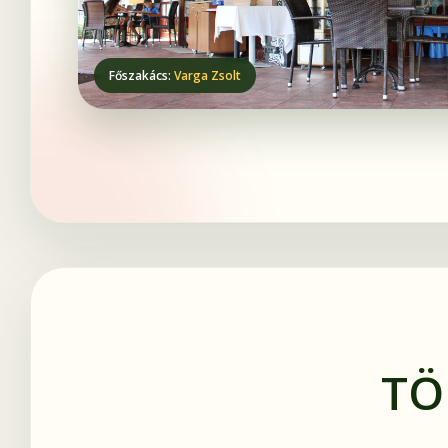
Főszakács:
Varga Zsolt
TÖ