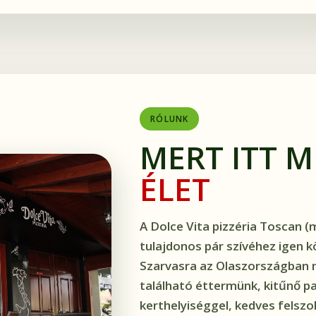
RÓLUNK
MERT ITT 
ÉLET
A Dolce Vita pizzéria Toscan (
tulajdonos pár szívéhez igen köz
Szarvasra az Olaszországban 
található éttermünk, kitűnő p
kerthelyiséggel, kedves felszo