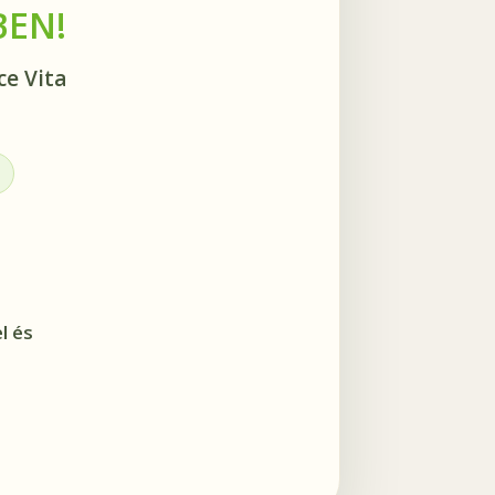
BEN!
ce Vita
l és