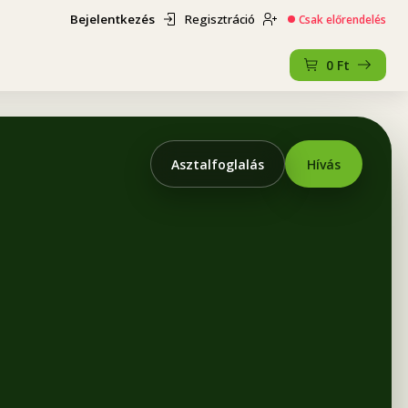
Bejelentkezés
Regisztráció
Csak előrendelés
0
Ft
Asztalfoglalás
Hívás